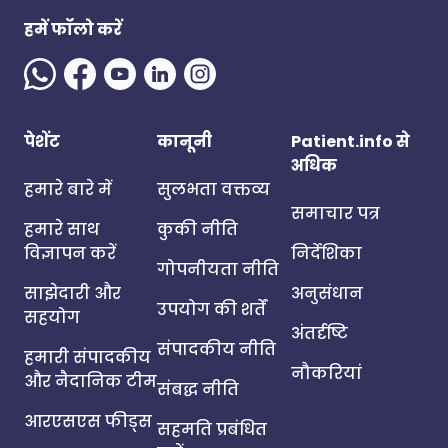
हमें फॉलो करें
पेशेंट
कानूनी
Patient.info से
अधिक
हमारे बारे में
सुलभता वक्तव्य
समाचार पत्र
हमारे साथ
कुकी नीति
विज्ञापन करें
निर्देशिका
गोपनीयता नीति
साझेदारी और
अनुसंधान
उपयोग की शर्तें
सहयोग
अंतर्दृष्टि
संपादकीय नीति
हमारी संपादकीय
नौकरियां
और नैदानिक टीम
संबद्ध नीति
आरएसएस फीड्स
सहमति प्रबंधित