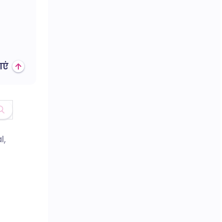
एं
l,