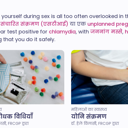
g yourself during sex is all too often overlooked 
 संचारित संक्रमण (एसटीआई)
या एक
unplanned pre
ar test positive for
chlamydia
, with
जननांग मस्से
,
h
 that you do it safely.
्य
महिलाओं का स्वास्थ्य
रोधक विधियाँ
योनि संक्रमण
लासी, FRCGP द्वारा
डॉ. हेले विलासी, FRCGP द्वारा