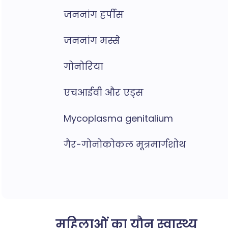
जननांग हर्पीस
जननांग मस्से
गोनोरिया
एचआईवी और एड्स
Mycoplasma genitalium
गैर-गोनोकोकल मूत्रमार्गशोथ
महिलाओं का यौन स्वास्थ्य