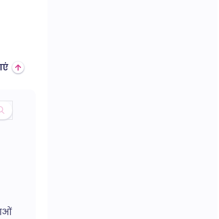
एं
ाओं