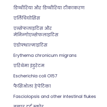
डिप्थीरिया और डिप्थीरिया टीकाकरण
एर्लिचियोसिस
एन्सेफलाइटिस और
मेनिन्गोएन्सेफलाइटिस
एंडोफ्थाल्माइटिस
Erythema chronicum migrans
एरिथेमा इंडुरेटम
Escherichia coli O157
फैसिओला हेपेटिका
Fasciolopsis and other intestinal flukes
बुखार दर्द स्कोर