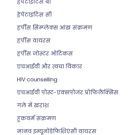
हेपेटाइटिस बी
हेपेटाइटिस सी
हर्पीस सिम्प्लेक्स आंख संक्रमण
हर्पीस वायरस
हर्पीस जोस्टर ओटिकस
एचआईवी और त्वचा विकार
HIV counselling
एचआईवी पोस्ट-एक्सपोजर प्रोफिलैक्सिस
गले में खराश
हुकवर्म संक्रमण
मानव इम्यूनोडेफिशिएंसी वायरस