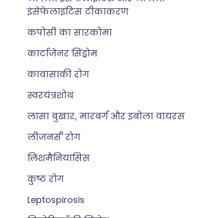
इंसेफेलाइटिस टीकाकरण
कपोसी का सारकोमा
कार्टाजेनर सिंड्रोम
कावासाकी रोग
स्वरयंत्रशोथ
लासा बुखार, मारबर्ग और इबोला वायरस
लीजनर्स' रोग
लिशमैनियासिस
कुष्ठ रोग
Leptospirosis