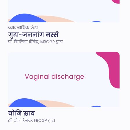
व्यावसायिक लेख
गुदा-जननांग मस्से
डॉ. फिलिपा विंसेंट, MRCGP द्वारा
योनि स्राव
डॉ. टोनी हैज़ल, FRCGP द्वारा