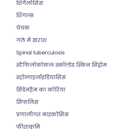
शिगेलोसिस
शिंगल्स
चेचक
गले में खराश
Spinal tuberculosis
स्टैफिलोकोकल स्कॉल्डेड स्किन सिंड्रोम
स्ट्रॉन्गाइलॉइडियासिस
सिडेनहैम का कोरिया
सिफलिस
प्रणालीगत माइकोसिस
फीताकृमि