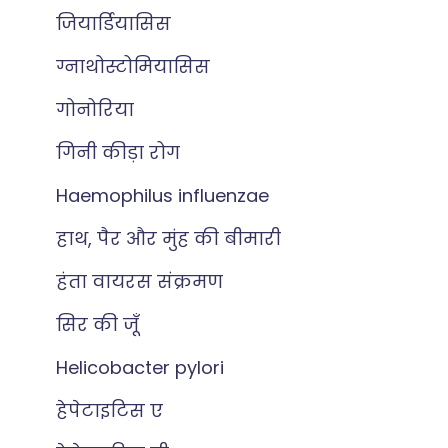
जियार्डियासिस
ग्नाथोस्टोमियासिस
गोनोरिया
गिनी कीड़ा रोग
Haemophilus influenzae
हाथ, पैर और मुंह की बीमारी
हंता वायरस संक्रमण
सिर की जूँ
Helicobacter pylori
हेपेटाइटिस ए