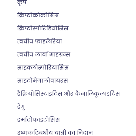
कृप
क्रिप्टोकोकोसिस
क्रिप्टोस्पोरिडियोसिस
त्वचीय फाइलेरिया
त्वचीय लार्वा माइग्रन्स
साइक्लोस्पोरियासिस
साइटोमेगालोवायरस
डैक्रियोसिस्टाइटिस और कैनालिकुलाइटिस
डेंगू
डर्माटोफाइटोसिस
उष्णकटिबंधीय यात्री का निदान