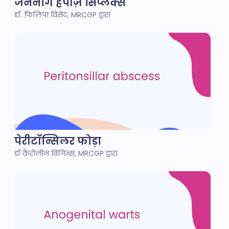
जननांग हर्पीज़ सिंप्लेक्स
डॉ. फिलिपा विंसेंट, MRCGP द्वारा
पेरीटॉन्सिलर फोड़ा
डॉ कैरोलीन विगिन्स, MRCGP द्वारा