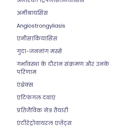
अमेरिकी ट्रिपैनोसोमियासिस
अमीबायसिस
Angiostrongyliasis
एनीसाकियासिस
गुदा-जननांग मस्से
गर्भावस्था के दौरान संक्रमण और उनके
परिणाम
एंथ्रेक्स
एंटिफंगल दवाएं
प्रतिजैविक नेत्र तैयारी
एंटीरेट्रोवायरल एजेंट्स