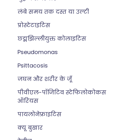
लंबे समय तक दस्त या उल्टी
प्रोस्टेटाइटिस
छद्मझिल्लीयुक्त कोलाइटिस
Pseudomonas
Psittacosis
जघन और शरीर के जूँ
पीवीएल-पॉजिटिव स्टेफिलोकोकस
ऑरियस
पायलोनेफ्राइटिस
क्यू बुखार