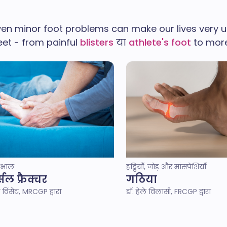
even minor foot problems can make our lives very 
eet - from painful
blisters
या
athlete's foot
to more
ेखभाल
हड्डियाँ, जोड़ और मांसपेशियाँ
्सल फ्रैक्चर
गठिया
विंसेंट, MRCGP द्वारा
डॉ. हेले विलासी, FRCGP द्वारा