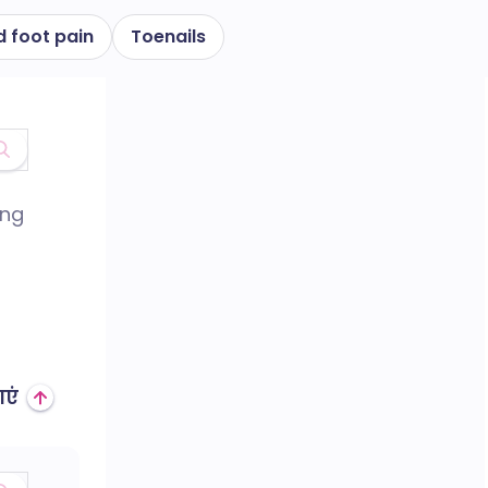
d foot pain
Toenails
ing
एं