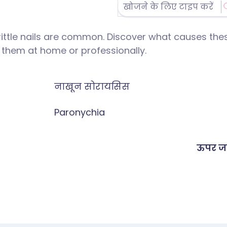
brittle nails are common. Discover what causes the
t them at home or professionally.
नाखून सोरायसिस
Paronychia
ऊपर जा