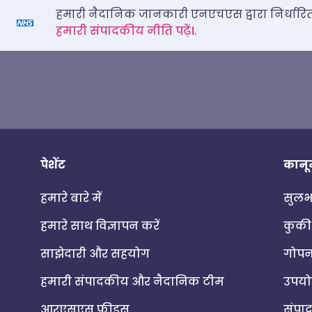
हमारी नैदानिक जानकारी एनएचएस द्वारा निर्धारित स्
हमारी संपादकीय नीति पढ़ें।.
पेशेंट
कानू
हमारे बारे में
सुलभत
हमारे साथ विज्ञापन करें
कुकी
साझेदारी और सहयोग
गोपन
हमारी संपादकीय और नैदानिक टीम
उपयोग
आरएसएस फीड्स
संपा