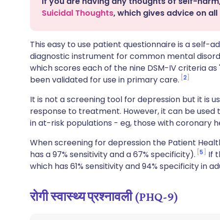
If you are having any thoughts of self-harm,
Suicidal Thoughts
, which gives advice on all 
This easy to use patient questionnaire is a self-
diagnostic instrument for common mental disord
which scores each of the nine DSM-IV criteria as "0
2
been validated for use in primary care.
It is not a screening tool for depression but it is
response to treatment. However, it can be used t
in at-risk populations - eg, those with coronary h
When screening for depression the Patient Health
5
has a 97% sensitivity and a 67% specificity).
If 
which has 61% sensitivity and 94% specificity in adu
रोगी स्वास्थ्य प्रश्नावली (PHQ-9)