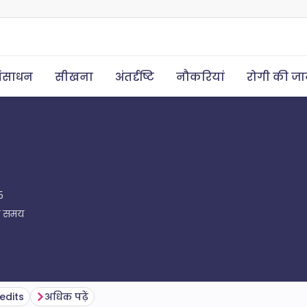
ंसाधन
सीखना
अंतर्दृष्टि
नौकरियां
रोगी की ज
5
ा समय
edits
अधिक पढ़ें