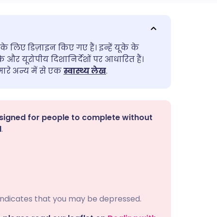
utsch
के लिए डिज़ाइन किए गए हैं। इन्हें यूके के
nçais
के और यूरोपीय दिशानिर्देशों पर आधारित हैं।
रे अन्य में से एक
स्वास्थ्य लेख
.
rtuguês
עב
designed for people to complete without
l
.
enska
 indicates that you may be depressed.