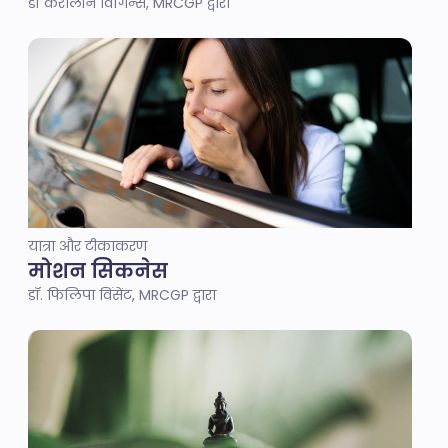
डॉ कैरोलीन विगिन्स, MRCGP द्वारा
यात्रा और टीकाकरण
मोशन सिकनेस
डॉ. फिलिपा विंसेंट, MRCGP द्वारा