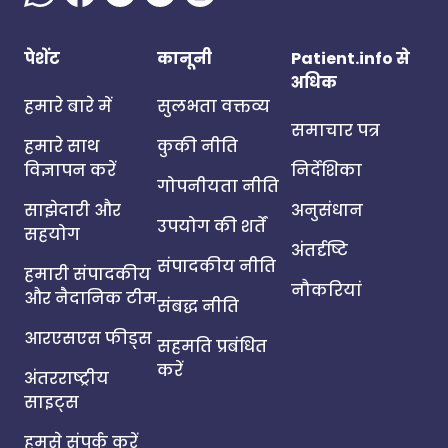
पेशेंट
कानूनी
Patient.info से
अधिक
हमारे बारे में
सुलभता वक्तव्य
समाचार पत्र
हमारे साथ
कुकी नीति
विज्ञापन करें
निर्देशिका
गोपनीयता नीति
साझेदारी और
अनुसंधान
उपयोग की शर्तें
सहयोग
अंतर्दृष्टि
संपादकीय नीति
हमारी संपादकीय
नौकरियां
और नैदानिक टीम
संबद्ध नीति
आरएसएस फीड्स
सहमति प्रबंधित
करें
अंतरराष्ट्रीय
साइट्स
हमसे संपर्क करें