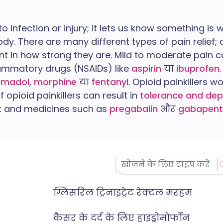
o infection or injury; it lets us know something is w
y. There are many different types of pain relief; d
rent in how strong they are. Mild to moderate pain 
lammatory drugs (NSAIDs) like
aspirin
या
ibuprofen
amadol
,
morphine
या
fentanyl
. Opioid painkillers 
 opioid painkillers can result in
tolerance and de
at and medicines such as
pregabalin
और
gabapent
ग्लिसरिल ट्रिनाइट्रेट रेक्टल मरहम
कैंसर के दर्द के लिए हाइड्रोमोर्फोन