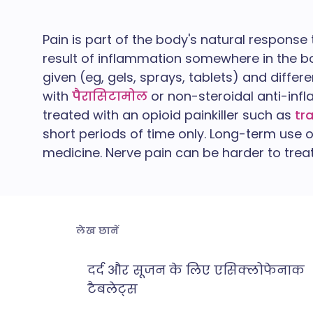
Pain is part of the body's natural response t
result of inflammation somewhere in the bod
given (eg, gels, sprays, tablets) and diffe
with
पैरासिटामोल
or non-steroidal anti-inf
treated with an opioid painkiller such as
tr
short periods of time only. Long-term use of
medicine. Nerve pain can be harder to tre
लेख छानें
दर्द और सूजन के लिए एसिक्लोफेनाक
टैबलेट्स