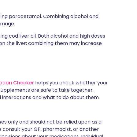
 taking paracetamol. Combining alcohol and
damage.
aking cod liver oil. Both alcohol and high doses
in on the liver; combining them may increase
ction Checker
helps you check whether your
supplements are safe to take together.
l interactions and what to do about them.
ses only and should not be relied upon as a
ys consult your GP, pharmacist, or another
ecisions about your medications. Individual