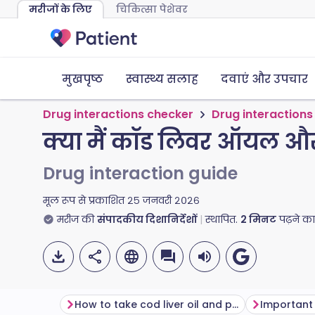
मरीजों के लिए
चिकित्सा पेशेवर
मुखपृष्ठ
स्वास्थ्य सलाह
दवाएं और उपचार
Drug interactions checker
Drug interactions
क्या मैं कॉड लिवर ऑयल और
Drug interaction guide
मूल रूप से प्रकाशित
२५ जनवरी २०२६
मरीज की
संपादकीय दिशानिर्देशों
स्थापित.
2
मिनट
पढ़ने क
How to take cod liver oil and paracetamol safely
Important