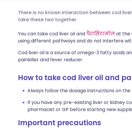
There is no known interaction between cod liver 
ईमेल के माध्यम से साझा करें
🇬🇧 English
🇩🇪 De
take these two together.
फेसबुक के माध्यम से साझा करें
🇪🇸 Español
🇫🇷 Fra
You can take cod liver oil and
पैरासिटामोल
at the
using different pathways and do not interfere wi
लिंक्डइन के माध्यम से साझा
🇮🇹 Italiano
🇵🇹 Po
Cod liver oil is a source of omega-3 fatty acids a
करें
painkiller and fever reducer.
🇮🇳 हिन्दी
🇮🇱 רית
X के माध्यम से साझा करें
How to take cod liver oil and p
🇸🇦 عربي
🇸🇪 Sv
Always follow the dosage instructions on the
WhatsApp के माध्यम से साझा
करें
If you have any pre-existing liver or kidney co
pharmacist or GP before starting new suppl
लिंक कॉपी करें
Important precautions