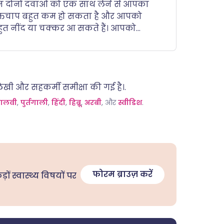
न दोनों दवाओं को एक साथ लेने से आपका
क्तचाप बहुत कम हो सकता है और आपको
ुत नींद या चक्कर आ सकते हैं। आपको
होशी, हल्कापन, या यहां तक कि बेहोशी
हसूस हो सकती है, खासकर जब आप तेजी से
़े होते हैं। यह आपके हृदय की गति को भी
ाफी धीमा कर सकता है।.
लिखी और सहकर्मी समीक्षा की गई है।.
ालवी
,
पुर्तगाली
,
हिंदी
,
हिब्रू
,
अरबी
, और
स्वीडिश
.
फोरम ब्राउज़ करें
कड़ों स्वास्थ्य विषयों पर