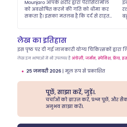
Mounjaro आपके शरीर द्वारा पैरासिटामोल
इ
को अवशोषित करने की गति को धीमा कर
र
सकता है। इसका मतलब है कि दर्द से राहत
बह
पाने या बुखार कम करने के लिए
बे
पैरासिटामोल को काम करने में अधिक समय
म
लग सकता है। हालांकि, आपके सिस्टम में जो
खड
लेख का इतिहास
कुल दवा जाती है, वह समान रहनी चाहिए।.
क
इस पृष्ठ पर दी गई जानकारी योग्य चिकित्सकों द्वारा 
लेख इन भाषाओं में भी उपलब्ध है
अंग्रेज़ी
,
जर्मन
,
स्पेनिश
,
फ्रेंच
,
इत
२५ जनवरी २०२६
|
मूल रूप से प्रकाशित
पूछें, साझा करें, जुड़ें।.
चर्चाओं को ब्राउज़ करें, प्रश्न पूछें, और सै
अनुभव साझा करें।.