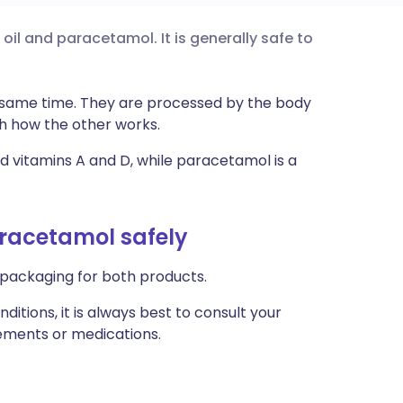
oil and paracetamol. It is generally safe to
utsch
nçais
 same time. They are processed by the body
th how the other works.
rtuguês
nd vitamins A and D, while paracetamol is a
עב
aracetamol safely
enska
 packaging for both products.
nditions, it is always best to consult your
ements or medications.