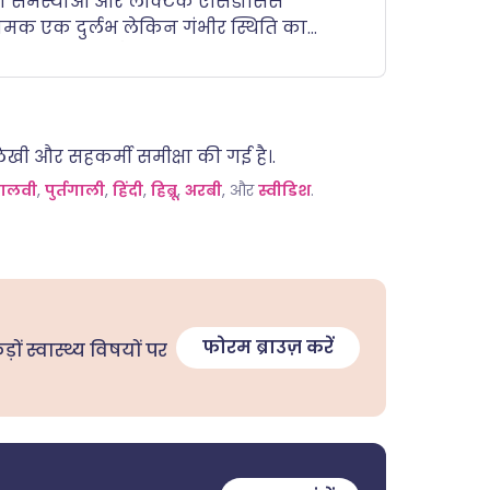
ी समस्याओं और लैक्टिक एसिडोसिस
मक एक दुर्लभ लेकिन गंभीर स्थिति का
रा बढ़ सकता है। इबुप्रोफेन मेटफॉर्मिन
ो आपके शरीर में अधिक समय तक रहने दे
ता है, जिससे इसके दुष्प्रभाव बढ़ सकते हैं।.
लिखी और सहकर्मी समीक्षा की गई है।.
ालवी
,
पुर्तगाली
,
हिंदी
,
हिब्रू
,
अरबी
, और
स्वीडिश
.
फोरम ब्राउज़ करें
कड़ों स्वास्थ्य विषयों पर