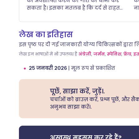
को अवशोषित करने की गति को धीमा कर
क
सकता है। इसका मतलब है कि दर्द से राहत
ना
पाने या बुखार कम करने के लिए
खत
पैरासिटामोल को काम करने में अधिक समय
क
लग सकता है। हालांकि, आपके सिस्टम में जो
सक
लेख का इतिहास
कुल दवा जाती है, वह समान रहनी चाहिए।.
इस पृष्ठ पर दी गई जानकारी योग्य चिकित्सकों द्वारा 
लेख इन भाषाओं में भी उपलब्ध है
अंग्रेज़ी
,
जर्मन
,
स्पेनिश
,
फ्रेंच
,
इत
२५ जनवरी २०२६
|
मूल रूप से प्रकाशित
पूछें, साझा करें, जुड़ें।.
चर्चाओं को ब्राउज़ करें, प्रश्न पूछें, और सै
अनुभव साझा करें।.
अस्वस्थ महसूस कर रहे हैं?