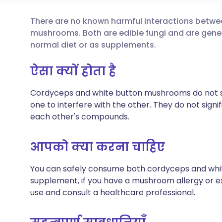
There are no known harmful interactions betw
ईमेल के माध्यम से साझा करें
🇬🇧 English
🇩🇪 De
mushrooms. Both are edible fungi and are gener
normal diet or as supplements.
फेसबुक के माध्यम से साझा करें
🇪🇸 Español
🇫🇷 Fra
ऐसा क्यों होता है
लिंक्डइन के माध्यम से साझा
🇮🇹 Italiano
🇵🇹 Po
Cordyceps and white button mushrooms do not 
करें
one to interfere with the other. They do not signi
🇮🇳 हिन्दी
🇮🇱 רית
each other's compounds.
X के माध्यम से साझा करें
🇸🇦 عربي
🇸🇪 Sv
आपको क्या करना चाहिए
WhatsApp के माध्यम से साझा
करें
You can safely consume both cordyceps and whi
supplement, if you have a mushroom allergy or ex
use and consult a healthcare professional.
लिंक कॉपी करें