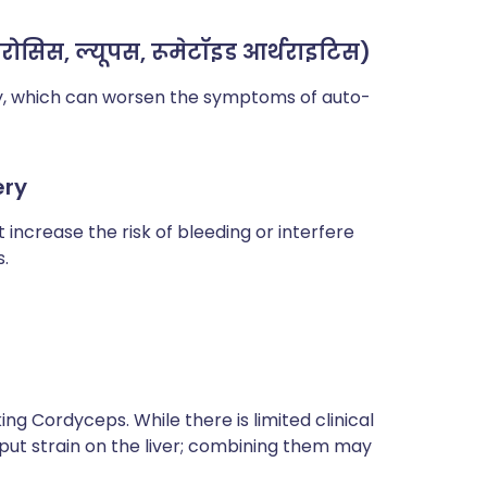
लेरोसिस, ल्यूपस, रूमेटॉइड आर्थराइटिस)
, which can worsen the symptoms of auto-
ery
 increase the risk of bleeding or interfere
s.
aking Cordyceps. While there is limited clinical
put strain on the liver; combining them may