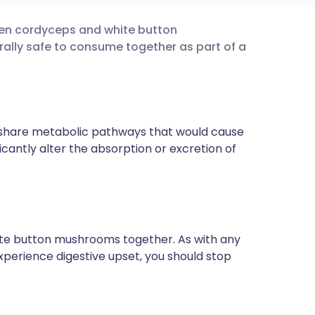
een cordyceps and white button
utsch
ally safe to consume together as part of a
nçais
rtuguês
share metabolic pathways that would cause
ficantly alter the absorption or excretion of
עב
enska
te button mushrooms together. As with any
perience digestive upset, you should stop