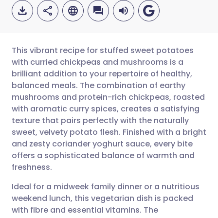
This vibrant recipe for stuffed sweet potatoes
with curried chickpeas and mushrooms is a
brilliant addition to your repertoire of healthy,
ईमेल के माध्यम से साझा करें
🇬🇧 English
🇩🇪 Deutsch
balanced meals. The combination of earthy
mushrooms and protein-rich chickpeas, roasted
फेसबुक के माध्यम से साझा करें
🇪🇸 Español
🇫🇷 Français
with aromatic curry spices, creates a satisfying
texture that pairs perfectly with the naturally
sweet, velvety potato flesh. Finished with a bright
लिंक्डइन के माध्यम से साझा
🇮🇹 Italiano
🇵🇹 Portugu
and zesty coriander yoghurt sauce, every bite
करें
offers a sophisticated balance of warmth and
🇮🇳 हिन्दी
🇮🇱 עברית
freshness.
X के माध्यम से साझा करें
Ideal for a midweek family dinner or a nutritious
🇸🇦 عربي
🇸🇪 Svenska
weekend lunch, this vegetarian dish is packed
WhatsApp के माध्यम से साझा
with fibre and essential vitamins. The
करें