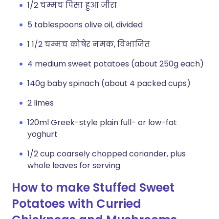
1/2 चम्मच पिसा हुआ जीरा
5 tablespoons olive oil, divided
1 1/2 चम्मच कोषेर नमक, विभाजित
4 medium sweet potatoes (about 250g each)
140g baby spinach (about 4 packed cups)
2 limes
120ml Greek-style plain full- or low-fat
yoghurt
1/2 cup coarsely chopped coriander, plus
whole leaves for serving
How to make Stuffed Sweet
Potatoes with Curried