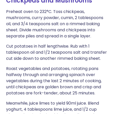
Chickpeas and Mushrooms
Preheat oven to 232°C. Toss chickpeas,
mushrooms, curry powder, cumin, 2 tablespoons
oil, and 3/4 teaspoons salt on a rimmed baking
sheet. Divide mushrooms and chickpeas into
separate piles and spread in a single layer.
Cut potatoes in half lengthwise. Rub with 1
tablespoon oil and 1/2 teaspoons salt and transfer
cut side down to another rimmed baking sheet.
Roast vegetables and potatoes, rotating pans
halfway through and arranging spinach over
vegetables during the last 2 minutes of cooking,
until chickpeas are golden brown and crisp and
potatoes are fork-tender, about 25 minutes.
Meanwhile, juice limes to yield 90ml juice. Blend
yoghurt, 4 tablespoons lime juice, and 1/2 cup