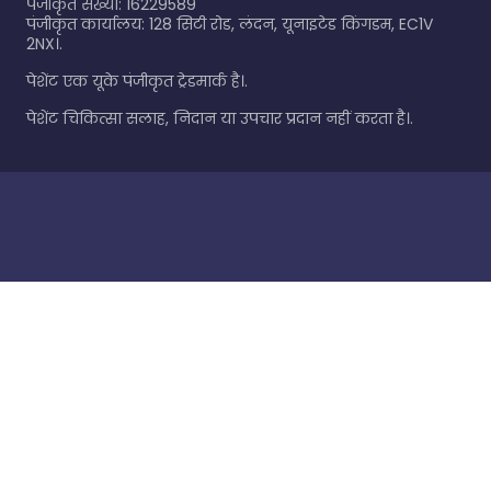
पंजीकृत संख्या: 16229589
पंजीकृत कार्यालय: 128 सिटी रोड, लंदन, यूनाइटेड किंगडम, EC1V
2NX।.
पेशेंट एक यूके पंजीकृत ट्रेडमार्क है।.
पेशेंट चिकित्सा सलाह, निदान या उपचार प्रदान नहीं करता है।.