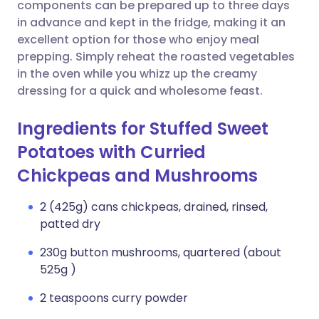
components can be prepared up to three days
in advance and kept in the fridge, making it an
लिंक कॉपी करें
excellent option for those who enjoy meal
prepping. Simply reheat the roasted vegetables
in the oven while you whizz up the creamy
dressing for a quick and wholesome feast.
Ingredients for Stuffed Sweet
Potatoes with Curried
Chickpeas and Mushrooms
2 (425g) cans chickpeas, drained, rinsed,
patted dry
230g button mushrooms, quartered (about
525g )
2 teaspoons curry powder