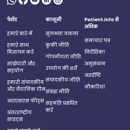
पेशेंट
कानूनी
Patient.info से
अधिक
हमारे बारे में
सुलभता वक्तव्य
समाचार पत्र
हमारे साथ
कुकी नीति
विज्ञापन करें
निर्देशिका
गोपनीयता नीति
साझेदारी और
अनुसंधान
उपयोग की शर्तें
सहयोग
अंतर्दृष्टि
संपादकीय नीति
हमारी संपादकीय
नौकरियां
और नैदानिक टीम
संबद्ध नीति
आरएसएस फीड्स
सहमति प्रबंधित
करें
अंतरराष्ट्रीय
साइट्स