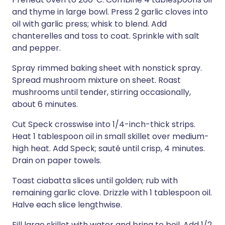
and thyme in large bowl. Press 2 garlic cloves into
oil with garlic press; whisk to blend. Add
chanterelles and toss to coat. Sprinkle with salt
and pepper.
Spray rimmed baking sheet with nonstick spray.
Spread mushroom mixture on sheet. Roast
mushrooms until tender, stirring occasionally,
about 6 minutes.
Cut Speck crosswise into 1/4-inch-thick strips.
Heat 1 tablespoon oil in small skillet over medium-
high heat. Add Speck; sauté until crisp, 4 minutes.
Drain on paper towels.
Toast ciabatta slices until golden; rub with
remaining garlic clove. Drizzle with 1 tablespoon oil.
Halve each slice lengthwise.
Fill large skillet with water and bring to boil. Add 1/2