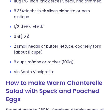
110g 1/8-inch-thick slices Speck, rind trimmed
6 3/4-inch-thick slices ciabatta or pain
rustique
1/2 चम्मच नमक
6 बड़े अंडे
2 small heads of butter lettuce, coarsely torn
(about 11 cups)
6 cups mâche or rocket (100g)
Vin Santo Vinaigrette
How to make Warm Chanterelle
Salad with Speck and Poached
Eggs
Preheat oven to 260°C. Combine 4 tablespoons oil