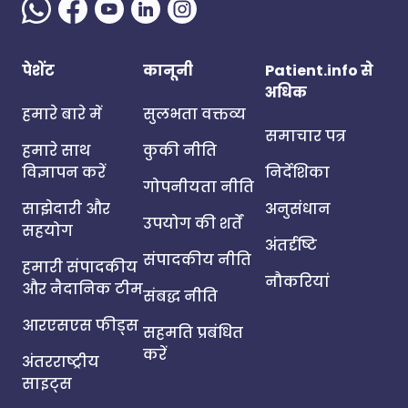
पेशेंट
कानूनी
Patient.info से
अधिक
हमारे बारे में
सुलभता वक्तव्य
समाचार पत्र
हमारे साथ
कुकी नीति
विज्ञापन करें
निर्देशिका
गोपनीयता नीति
साझेदारी और
अनुसंधान
उपयोग की शर्तें
सहयोग
अंतर्दृष्टि
संपादकीय नीति
हमारी संपादकीय
नौकरियां
और नैदानिक टीम
संबद्ध नीति
आरएसएस फीड्स
सहमति प्रबंधित
करें
अंतरराष्ट्रीय
साइट्स