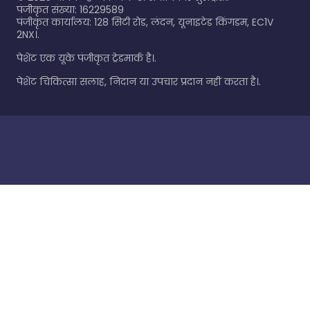
पंजीकृत संख्या: 16229589
पंजीकृत कार्यालय: 128 सिटी रोड, लंदन, यूनाइटेड किंगडम, EC1V
2NX।.
पेशेंट एक यूके पंजीकृत ट्रेडमार्क है।.
पेशेंट चिकित्सा सलाह, निदान या उपचार प्रदान नहीं करता है।.