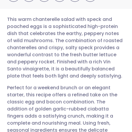
This warm chanterelle salad with speck and
poached eggs is a sophisticated high-protein
dish that celebrates the earthy, peppery notes
ईमेल के माध्यम से साझा करें
🇬🇧 English
🇩🇪 Deutsch
of wild mushrooms. The combination of roasted
chanterelles and crispy, salty speck provides a
फेसबुक के माध्यम से साझा करें
🇪🇸 Español
🇫🇷 Français
wonderful contrast to the fresh butter lettuce
and peppery rocket. Finished with a rich Vin
Santo vinaigrette, it is a beautifully balanced
लिंक्डइन के माध्यम से साझा
🇮🇹 Italiano
🇵🇹 Portugu
plate that feels both light and deeply satisfying.
करें
🇮🇳 हिन्दी
🇮🇱 עברית
Perfect for a weekend brunch or an elegant
X के माध्यम से साझा करें
starter, this recipe offers a refined take on the
classic egg and bacon combination. The
🇸🇦 عربي
🇸🇪 Svenska
addition of golden garlic-rubbed ciabatta
WhatsApp के माध्यम से साझा
fingers adds a satisfying crunch, making it a
करें
complete and nourishing meal. Using fresh,
seasonal ingredients ensures the delicate