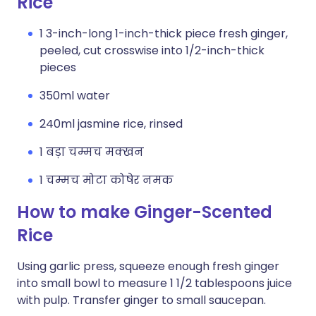
Rice
1 3-inch-long 1-inch-thick piece fresh ginger,
peeled, cut crosswise into 1/2-inch-thick
pieces
350ml water
240ml jasmine rice, rinsed
1 बड़ा चम्मच मक्खन
1 चम्मच मोटा कोषेर नमक
How to make Ginger-Scented
Rice
Using garlic press, squeeze enough fresh ginger
into small bowl to measure 1 1/2 tablespoons juice
with pulp. Transfer ginger to small saucepan.