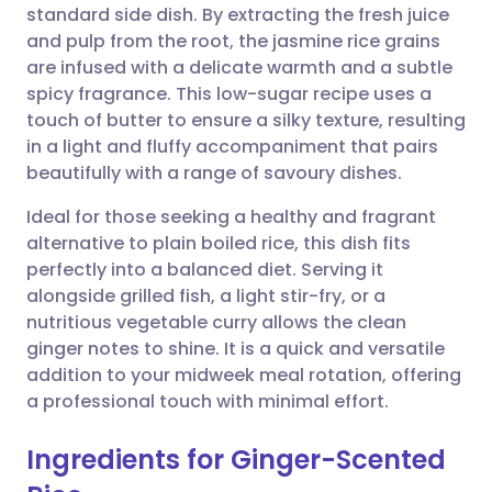
standard side dish. By extracting the fresh juice
ईमेल के माध्यम से साझा करें
🇬🇧 English
🇩🇪 Deutsch
and pulp from the root, the jasmine rice grains
are infused with a delicate warmth and a subtle
फेसबुक के माध्यम से साझा करें
🇪🇸 Español
🇫🇷 Français
spicy fragrance. This low-sugar recipe uses a
touch of butter to ensure a silky texture, resulting
in a light and fluffy accompaniment that pairs
लिंक्डइन के माध्यम से साझा
🇮🇹 Italiano
🇵🇹 Portugu
beautifully with a range of savoury dishes.
करें
🇮🇳 हिन्दी
🇮🇱 עברית
Ideal for those seeking a healthy and fragrant
X के माध्यम से साझा करें
alternative to plain boiled rice, this dish fits
perfectly into a balanced diet. Serving it
🇸🇦 عربي
🇸🇪 Svenska
alongside grilled fish, a light stir-fry, or a
WhatsApp के माध्यम से साझा
nutritious vegetable curry allows the clean
करें
ginger notes to shine. It is a quick and versatile
addition to your midweek meal rotation, offering
लिंक कॉपी करें
a professional touch with minimal effort.
Ingredients for Ginger-Scented