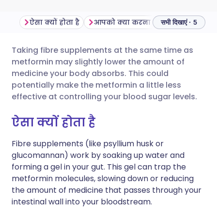
ऐसा क्यों होता है
आपको क्या करना चाहिए
महत्वपूर्
सभी दिखाएं · 5
Taking fibre supplements at the same time as
ईमेल के माध्यम से साझा करें
🇬🇧 English
🇩🇪 Deutsch
metformin may slightly lower the amount of
medicine your body absorbs. This could
फेसबुक के माध्यम से साझा करें
🇪🇸 Español
🇫🇷 Français
potentially make the metformin a little less
effective at controlling your blood sugar levels.
लिंक्डइन के माध्यम से साझा
🇮🇹 Italiano
🇵🇹 Portugu
ऐसा क्यों होता है
करें
🇮🇳 हिन्दी
🇮🇱 עברית
Fibre supplements (like psyllium husk or
X के माध्यम से साझा करें
glucomannan) work by soaking up water and
forming a gel in your gut. This gel can trap the
🇸🇦 عربي
🇸🇪 Svenska
metformin molecules, slowing down or reducing
WhatsApp के माध्यम से साझा
the amount of medicine that passes through your
करें
intestinal wall into your bloodstream.