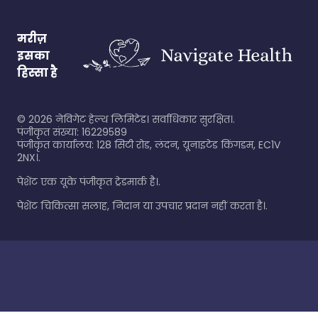
मरीज़
इसका
हिस्सा है
©
2026
नेविगेट हेल्थ लिमिटेड। सर्वाधिकार सुरक्षित।.
पंजीकृत संख्या: 16229589
पंजीकृत कार्यालय: 128 सिटी रोड, लंदन, यूनाइटेड किंगडम, EC1V
2NX।.
पेशेंट एक यूके पंजीकृत ट्रेडमार्क है।.
पेशेंट चिकित्सा सलाह, निदान या उपचार प्रदान नहीं करता है।.