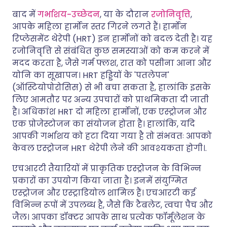
बाद में
गर्भाशय-उच्छेदन
, या के दौरान
रजोनिवृत्ति
,
आपके महिला हार्मोन स्तर गिरने लगते हैं। हार्मोन
रिप्लेसमेंट थेरेपी (HRT) इन हार्मोनों को बदल देती है। यह
रजोनिवृत्ति से संबंधित कुछ समस्याओं को कम करने में
मदद करता है, जैसे गर्म फ्लश, रात को पसीना आना और
योनि का सूखापन। HRT हड्डियों के 'पतलेपन'
(ऑस्टियोपोरोसिस) से भी बचा सकता है, हालांकि इसके
लिए आमतौर पर अन्य उपचारों को प्राथमिकता दी जाती
है। अधिकांश HRT दो महिला हार्मोनों, एक एस्ट्रोजन और
एक प्रोजेस्टोजन का संयोजन होता है। हालांकि, यदि
आपकी गर्भाशय को हटा दिया गया है तो संभवतः आपको
केवल एस्ट्रोजन HRT थेरेपी लेने की आवश्यकता होगी।.
एचआरटी तैयारियों में प्राकृतिक एस्ट्रोजन के विभिन्न
प्रकारों का उपयोग किया जाता है। इनमें संयुग्मित
एस्ट्रोजन और एस्ट्राडियोल शामिल हैं। एचआरटी कई
विभिन्न रूपों में उपलब्ध है, जैसे कि टैबलेट, त्वचा पैच और
जैल। आपका डॉक्टर आपके साथ प्रत्येक फॉर्मूलेशन के