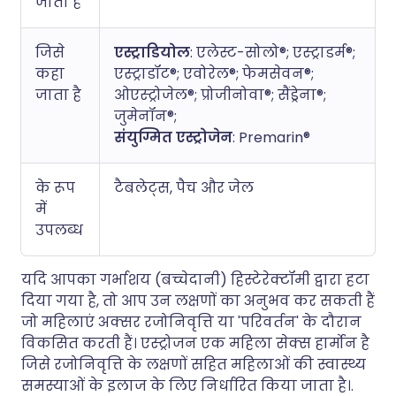
जाता है
जिसे
एस्ट्राडियोल
: एलेस्ट-सोलो®; एस्ट्राडर्म®;
कहा
एस्ट्राडॉट®; एवोरेल®; फेमसेवन®;
जाता है
ओएस्ट्रोजेल®; प्रोजीनोवा®; सैंड्रेना®;
जुमेनॉन®;
संयुग्मित एस्ट्रोजेन
: Premarin®
के रूप
टैबलेट्स, पैच और जेल
में
उपलब्ध
यदि आपका गर्भाशय (बच्चेदानी) हिस्टेरेक्टॉमी द्वारा हटा
दिया गया है, तो आप उन लक्षणों का अनुभव कर सकती हैं
जो महिलाएं अक्सर रजोनिवृत्ति या 'परिवर्तन' के दौरान
विकसित करती हैं। एस्ट्रोजन एक महिला सेक्स हार्मोन है
जिसे रजोनिवृत्ति के लक्षणों सहित महिलाओं की स्वास्थ्य
समस्याओं के इलाज के लिए निर्धारित किया जाता है।.