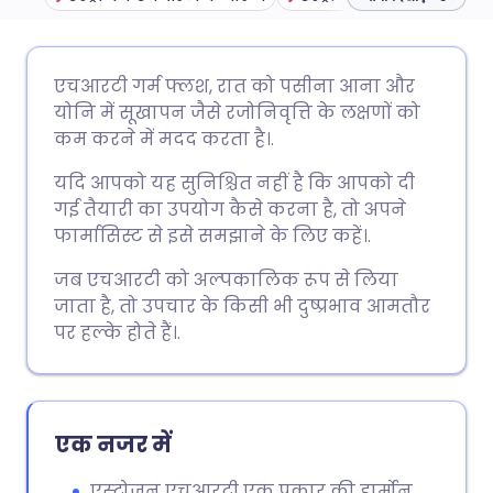
ईमेल के माध्यम से साझा करें
🇬🇧 English
🇩🇪 Deutsch
एचआरटी गर्म फ्लश, रात को पसीना आना और
योनि में सूखापन जैसे रजोनिवृत्ति के लक्षणों को
फेसबुक के माध्यम से साझा करें
🇪🇸 Español
🇫🇷 Français
कम करने में मदद करता है।.
यदि आपको यह सुनिश्चित नहीं है कि आपको दी
लिंक्डइन के माध्यम से साझा
🇮🇹 Italiano
🇵🇹 Portugu
गई तैयारी का उपयोग कैसे करना है, तो अपने
करें
फार्मासिस्ट से इसे समझाने के लिए कहें।.
🇮🇳 हिन्दी
🇮🇱 עברית
जब एचआरटी को अल्पकालिक रूप से लिया
X के माध्यम से साझा करें
जाता है, तो उपचार के किसी भी दुष्प्रभाव आमतौर
🇸🇦 عربي
🇸🇪 Svenska
पर हल्के होते हैं।.
WhatsApp के माध्यम से साझा
करें
एक नजर में
लिंक कॉपी करें
एस्ट्रोजन एचआरटी एक प्रकार की हार्मोन