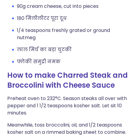
90g cream cheese, cut into pieces
180 मिलीलीटर पूरा दूध
1/4 teaspoons freshly grated or ground
nutmeg
लाल मिर्च का बड़ा चुटकी
फ्लेकी समुद्री नमक
How to make Charred Steak and
Broccolini with Cheese Sauce
Preheat oven to 232°C. Season steaks all over with
pepper and 1 1/2 teaspoons kosher salt. Let sit 10
minutes.
Meanwhile, toss broccolini, oil, and 1/2 teaspoons
kosher salt on a rimmed baking sheet to combine.