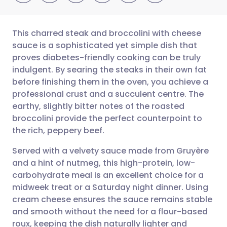
This charred steak and broccolini with cheese
sauce is a sophisticated yet simple dish that
proves diabetes-friendly cooking can be truly
ईमेल के माध्यम से साझा करें
🇬🇧 English
🇩🇪 Deutsch
indulgent. By searing the steaks in their own fat
before finishing them in the oven, you achieve a
फेसबुक के माध्यम से साझा करें
🇪🇸 Español
🇫🇷 Français
professional crust and a succulent centre. The
earthy, slightly bitter notes of the roasted
broccolini provide the perfect counterpoint to
लिंक्डइन के माध्यम से साझा
🇮🇹 Italiano
🇵🇹 Portugu
the rich, peppery beef.
करें
🇮🇳 हिन्दी
🇮🇱 עברית
Served with a velvety sauce made from Gruyère
X के माध्यम से साझा करें
and a hint of nutmeg, this high-protein, low-
carbohydrate meal is an excellent choice for a
🇸🇦 عربي
🇸🇪 Svenska
midweek treat or a Saturday night dinner. Using
WhatsApp के माध्यम से साझा
cream cheese ensures the sauce remains stable
करें
and smooth without the need for a flour-based
roux, keeping the dish naturally lighter and