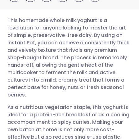
This homemade whole milk yoghurt is a
revelation for anyone looking to master the art
of simple, preservative-free dairy. By using an
ईमेल के माध्यम से साझा करें
🇬🇧 English
🇩🇪 Deutsch
Instant Pot, you can achieve a consistently thick
and velvety texture that rivals any premium
फेसबुक के माध्यम से साझा करें
🇪🇸 Español
🇫🇷 Français
shop-bought brand. The process is remarkably
hands-off, allowing the gentle heat of the
multicooker to ferment the milk and active
लिंक्डइन के माध्यम से साझा
🇮🇹 Italiano
🇵🇹 Portugu
cultures into a mild, creamy treat that forms a
करें
perfect base for honey, nuts or fresh seasonal
🇮🇳 हिन्दी
🇮🇱 עברית
berries.
X के माध्यम से साझा करें
As a nutritious vegetarian staple, this yoghurt is
🇸🇦 عربي
🇸🇪 Svenska
ideal for a protein-rich breakfast or as a cooling
WhatsApp के माध्यम से साझा
accompaniment to spicy curries. Making your
करें
own batch at home is not only more cost-
effective but also reduces single-use plastic