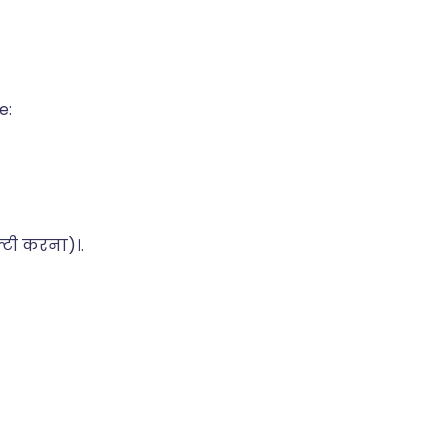
e:
टी करना)।.