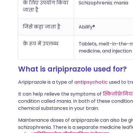
के लिए उपयोग किया
Schizophrenia; mania
जाता है
जिसे कहा जाता है
Abilify®
के रूप में उपलब्ध
Tablets, melt-in-the-mo
medicine, and injection
What is aripiprazole used for?
Aripiprazole is a type of
antipsychotic
used to tr
It can help relieve the symptoms of
स्किज़ोफ्रेनिय
condition called mania. In both of these conditio
chemical substances in your brain.
Maintenance doses of aripiprazole can also be gi
schizophrenia. There is a separate medicine leafl