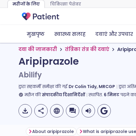
मरीजों के लिए
चिकित्सा पेशेवर
मुखपृष्ठ
स्वास्थ्य सलाह
दवाएं और उपचार
दवा की जानकारी
तंत्रिका तंत्र की दवाएं
Aripipr
Aripiprazole
Abilify
द्वारा सहकर्मी समीक्षा की गई
Dr Colin Tidy, MRCGP
द्वारा अं
मरीज की
संपादकीय दिशानिर्देशों
स्थापित.
6
मिनट
पढ़ने क
About aripiprazole
What is aripiprazole us