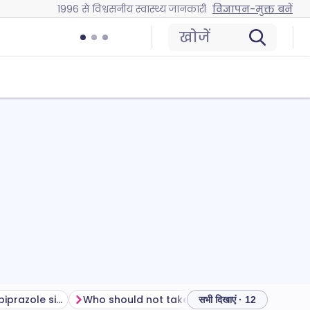
1996 से विश्वसनीय स्वास्थ्य जानकारी
विज्ञापन-मुक्त बनें
खोजें
How to manage aripiprazole side effects
Who should not take aripiprazole?
How to t
सभी दिखाएं · 12