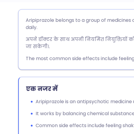
ईमेल के माध्यम से साझा करें
🇬🇧 English
🇩🇪 De
Aripiprazole belongs to a group of medicines c
daily.
फेसबुक के माध्यम से साझा करें
🇪🇸 Español
🇫🇷 Fra
अपने डॉक्टर के साथ अपनी नियमित नियुक्तियों क
जा सकेगी।.
लिंक्डइन के माध्यम से साझा
🇮🇹 Italiano
🇵🇹 Po
करें
The most common side effects include feeling
🇮🇳 हिन्दी
🇮🇱 רית
X के माध्यम से साझा करें
🇸🇦 عربي
🇸🇪 Sv
एक नजर में
WhatsApp के माध्यम से साझा
करें
Aripiprazole is an antipsychotic medicine
It works by balancing chemical substances
लिंक कॉपी करें
Common side effects include feeling shaky, 