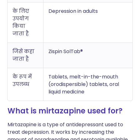
के लिए
Depression in adults
उपयोग
किया
जाता है
जिसे कहा
Zispin SolTab®
जाता है
के रूप में
Tablets, melt-in-the-mouth
उपलब्ध
(orodispersible) tablets, oral
liquid medicine
What is mirtazapine used for?
Mirtazapine is a type of antidepressant used to
treat depression. It works by increasing the
amount of noradrenaline and serotonin available