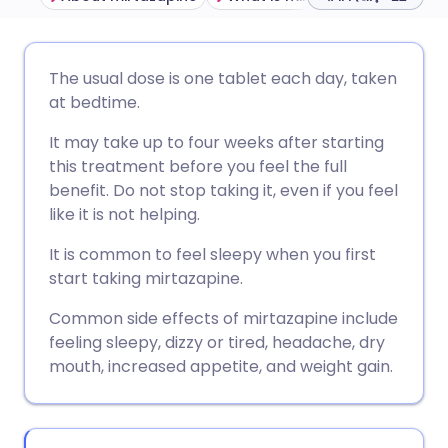
ईमेल के माध्यम से साझा करें
🇬🇧 English
🇩🇪 Deutsch
The usual dose is one tablet each day, taken
at bedtime.
फेसबुक के माध्यम से साझा करें
🇪🇸 Español
🇫🇷 Français
It may take up to four weeks after starting
this treatment before you feel the full
लिंक्डइन के माध्यम से साझा
🇮🇹 Italiano
🇵🇹 Portugu
benefit. Do not stop taking it, even if you feel
करें
like it is not helping.
🇮🇳 हिन्दी
🇮🇱 עברית
It is common to feel sleepy when you first
X के माध्यम से साझा करें
start taking mirtazapine.
🇸🇦 عربي
🇸🇪 Svenska
Common side effects of mirtazapine include
WhatsApp के माध्यम से साझा
feeling sleepy, dizzy or tired, headache, dry
करें
mouth, increased appetite, and weight gain.
लिंक कॉपी करें