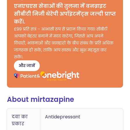
एनएचएस सेवाओं की तुलना में वनब्राइट
सीबीटी निजी थेरेपी अपॉइंटमेंट्स जल्दी प्राप्त
करें।.
£99 प्रति सत्र – आभासी रूप से प्रदान किया गया। सीबीटी
आपको बेहतर बनाने में मदद करेगा, जिससे आप अपने
विचारों, भावनाओं और व्यवहारों के बीच संबंध के प्रति अधिक
जागरूक हो सकें, ताकि आप स्वस्थ और खुश महसूस कर
सकें।.
और जानें
About mirtazapine
दवा का
Antidepressant
प्रकार