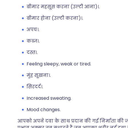
बीमार महसूस करना (उल्टी आना)।.
बीमार होना (उल्टी करना)।.
अपच।.
कब्ज।.
दस्त।.
Feeling sleepy, weak or tired.
मुंह सूखना।.
सिरदर्द।.
Increased sweating.
Mood changes.
आपको अपने दवा के साथ प्रदान की गई निर्माता की जान
प्रभाव अक्सर तब सुधारते हैं जब आपका शरीर नई दवा