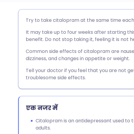
ईमेल के माध्यम से साझा करें
🇬🇧 English
🇩🇪 De
Try to take citalopram at the same time each
It may take up to four weeks after starting thi
फेसबुक के माध्यम से साझा करें
🇪🇸 Español
🇫🇷 Fra
benefit. Do not stop taking it, feeling it is not h
लिंक्डइन के माध्यम से साझा
🇮🇹 Italiano
🇵🇹 Po
Common side effects of citalopram are nausea
करें
dizziness, and changes in appetite or weight.
🇮🇳 हिन्दी
🇮🇱 רית
Tell your doctor if you feel that you are not g
X के माध्यम से साझा करें
troublesome side effects.
🇸🇦 عربي
🇸🇪 Sv
WhatsApp के माध्यम से साझा
करें
एक नजर में
लिंक कॉपी करें
Citalopram is an antidepressant used to t
adults.