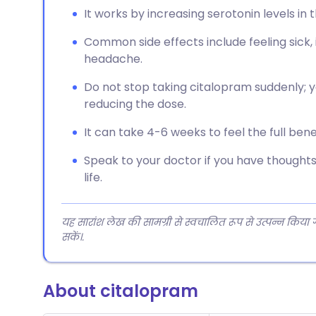
It works by increasing serotonin levels in t
Common side effects include feeling sick, 
headache.
Do not stop taking citalopram suddenly; yo
reducing the dose.
It can take 4-6 weeks to feel the full bene
Speak to your doctor if you have thought
life.
यह सारांश लेख की सामग्री से स्वचालित रूप से उत्पन्न किया
सकें।.
About citalopram