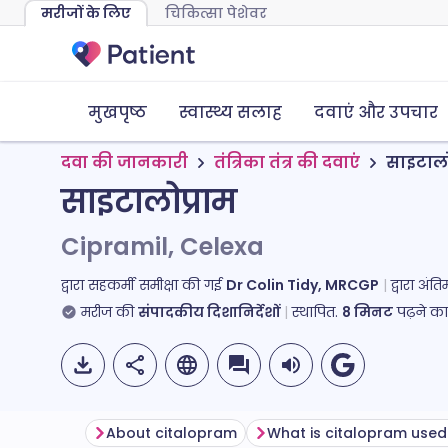
मरीजों के लिए
चिकित्सा पेशेवर
मुखपृष्ठ
स्वास्थ्य सलाह
दवाएं और उपचार
दवा की जानकारी
तंत्रिका तंत्र की दवाएं
साइटालो
साइटालोप्राम
Cipramil, Celexa
द्वारा सहकर्मी समीक्षा की गई
Dr Colin Tidy, MRCGP
द्वारा अं
मरीज की
संपादकीय दिशानिर्देशों
स्थापित.
8
मिनट
पढ़ने क
About citalopram
What is citalopram used