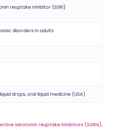
onin reuptake inhibitor (SSRI)
anic disorders in adults
liquid drops, oral liquid medicine (USA)
ective serotonin reuptake inhibitors (SSRIs)
,