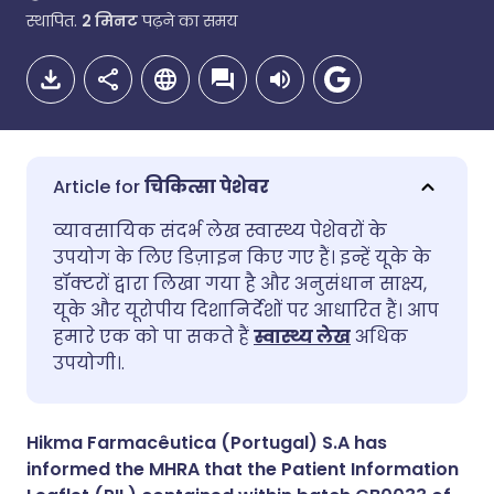
स्थापित.
2
मिनट
पढ़ने का समय
चिकित्सा पेशेवर
ईमेल के माध्यम से साझा करें
🇬🇧 English
🇩🇪 Deutsch
व्यावसायिक संदर्भ लेख स्वास्थ्य पेशेवरों के
उपयोग के लिए डिज़ाइन किए गए हैं। इन्हें यूके के
डॉक्टरों द्वारा लिखा गया है और अनुसंधान साक्ष्य,
फेसबुक के माध्यम से साझा करें
🇪🇸 Español
🇫🇷 Français
यूके और यूरोपीय दिशानिर्देशों पर आधारित हैं। आप
हमारे एक को पा सकते हैं
स्वास्थ्य लेख
अधिक
लिंक्डइन के माध्यम से साझा
🇮🇹 Italiano
🇵🇹 Portugu
उपयोगी।.
करें
🇮🇳 हिन्दी
🇮🇱 עברית
Hikma Farmacêutica (Portugal) S.A has
X के माध्यम से साझा करें
informed the MHRA that the Patient Information
🇸🇦 عربي
🇸🇪 Svenska