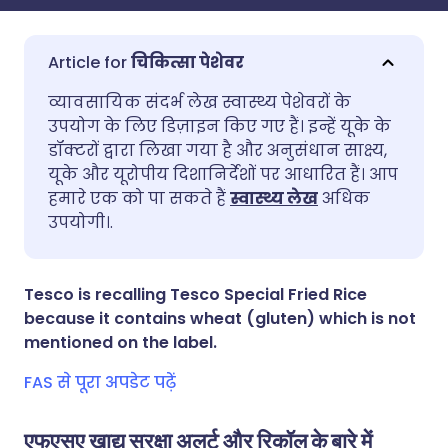
चिकित्सा पेशेवर
ईमेल के माध्यम से साझा करें
🇬🇧 English
🇩🇪 Deutsch
व्यावसायिक संदर्भ लेख स्वास्थ्य पेशेवरों के
उपयोग के लिए डिज़ाइन किए गए हैं। इन्हें यूके के
डॉक्टरों द्वारा लिखा गया है और अनुसंधान साक्ष्य,
फेसबुक के माध्यम से साझा करें
🇪🇸 Español
🇫🇷 Français
यूके और यूरोपीय दिशानिर्देशों पर आधारित हैं। आप
हमारे एक को पा सकते हैं
स्वास्थ्य लेख
अधिक
लिंक्डइन के माध्यम से साझा
🇮🇹 Italiano
🇵🇹 Portugu
उपयोगी।.
करें
🇮🇳 हिन्दी
🇮🇱 עברית
Tesco is recalling Tesco Special Fried Rice
X के माध्यम से साझा करें
because it contains wheat (gluten) which is not
🇸🇦 عربي
🇸🇪 Svenska
mentioned on the label.
WhatsApp के माध्यम से साझा
करें
FAS से पूरा अपडेट पढ़ें
लिंक कॉपी करें
एफएसए खाद्य सुरक्षा अलर्ट और रिकॉल के बारे में