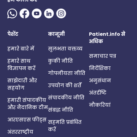
पेशेंट
कानूनी
Patient.info से
अधिक
हमारे बारे में
सुलभता वक्तव्य
समाचार पत्र
हमारे साथ
कुकी नीति
विज्ञापन करें
निर्देशिका
गोपनीयता नीति
साझेदारी और
अनुसंधान
उपयोग की शर्तें
सहयोग
अंतर्दृष्टि
संपादकीय नीति
हमारी संपादकीय
नौकरियां
और नैदानिक टीम
संबद्ध नीति
आरएसएस फीड्स
सहमति प्रबंधित
करें
अंतरराष्ट्रीय