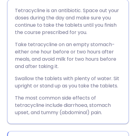
ईमेल के माध्यम से साझा करें
🇬🇧 English
🇩🇪 Deutsch
Tetracycline is an antibiotic. Space out your
doses during the day and make sure you
फेसबुक के माध्यम से साझा करें
🇪🇸 Español
🇫🇷 Français
continue to take the tablets until you finish
the course prescribed for you.
लिंक्डइन के माध्यम से साझा
🇮🇹 Italiano
🇵🇹 Portugu
Take tetracycline on an empty stomach-
करें
either one hour before or two hours after
🇮🇳 हिन्दी
🇮🇱 עברית
meals, and avoid milk for two hours before
X के माध्यम से साझा करें
and after taking it.
🇸🇦 عربي
🇸🇪 Svenska
Swallow the tablets with plenty of water. Sit
WhatsApp के माध्यम से साझा
upright or stand up as you take the tablets.
करें
The most common side effects of
tetracycline include diarrhoea, stomach
लिंक कॉपी करें
upset, and tummy (abdominal) pain.