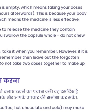
 is empty, which means taking your doses
hours afterwards). This is because your body
ich means the medicine is less effective.
 to release the medicine they contain
you swallow the capsule whole - do not chew
e, take it when you remember. However, if it is
u remember then leave out the forgotten
. Do not take two doses together to make up
्त करना
ो बनाए रखने का प्रयास करें। यह इसलिए है
के और आपके उपचार की समीक्षा कर सके।.
, coffee, hot chocolate and cola) may make