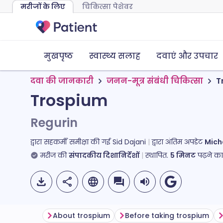
मरीजों के लिए
चिकित्सा पेशेवर
मुखपृष्ठ
स्वास्थ्य सलाह
दवाएं और उपचार
दवा की जानकारी
जनन-मूत्र संबंधी चिकित्सा
T
Trospium
Regurin
द्वारा सहकर्मी समीक्षा की गई
Sid Dajani
द्वारा अंतिम अपडेट
Mich
मरीज की
संपादकीय दिशानिर्देशों
स्थापित.
5
मिनट
पढ़ने क
About trospium
Before taking trospium