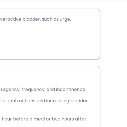
utsch
eractive bladder, such as urge,
nçais
rtuguês
עב
enska
y urgency, frequency, and incontinence.
le contractions and increasing bladder
hour before a meal or two hours after.