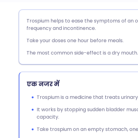
ईमेल के माध्यम से साझा करें
🇬🇧 English
🇩🇪 De
Trospium helps to ease the symptoms of an ov
frequency and incontinence.
फेसबुक के माध्यम से साझा करें
🇪🇸 Español
🇫🇷 Fra
Take your doses one hour before meals.
लिंक्डइन के माध्यम से साझा
🇮🇹 Italiano
🇵🇹 Po
The most common side-effect is a dry mouth.
करें
🇮🇳 हिन्दी
🇮🇱 רית
X के माध्यम से साझा करें
एक नजर में
🇸🇦 عربي
🇸🇪 Sv
WhatsApp के माध्यम से साझा
Trospium is a medicine that treats urinar
करें
It works by stopping sudden bladder musc
capacity.
लिंक कॉपी करें
Take trospium on an empty stomach, one 