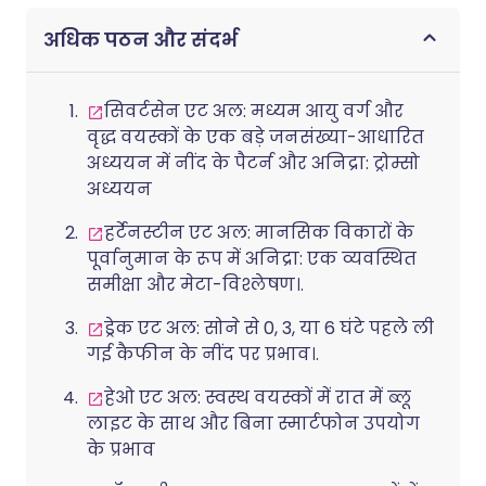
को थका देती है और यहां तक कि रिश्तों में
अधिक पठन और संदर्भ
तनाव भी डाल सकती है। सौभाग्य से, खर्राटे
ऐसी चीज नहीं है जिसे आपको बस सहन
करना पड़े। त्वरित उपायों से जो तुरंत मदद कर
सिवर्टसेन एट अल: मध्यम आयु वर्ग और
सकते हैं, से लेकर दीर्घकालिक समाधान तक
वृद्ध वयस्कों के एक बड़े जनसंख्या-आधारित
जो मूल कारण को संबोधित करते हैं, अधिक
अध्ययन में नींद के पैटर्न और अनिद्रा: ट्रोम्सो
शांति से सोने के कई तरीके हैं।.
अध्ययन
हर्टेनस्टीन एट अल: मानसिक विकारों के
पूर्वानुमान के रूप में अनिद्रा: एक व्यवस्थित
समीक्षा और मेटा-विश्लेषण।.
ड्रेक एट अल: सोने से 0, 3, या 6 घंटे पहले ली
गई कैफीन के नींद पर प्रभाव।.
हेओ एट अल: स्वस्थ वयस्कों में रात में ब्लू
लाइट के साथ और बिना स्मार्टफोन उपयोग
के प्रभाव