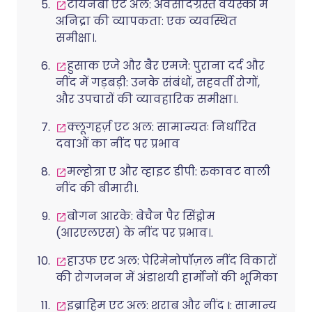
टॉयनबी एट अल: अवसादग्रस्त वयस्कों में
अनिद्रा की व्यापकता: एक व्यवस्थित
समीक्षा।.
हुसाक एजे और बैर एमजे: पुराना दर्द और
नींद में गड़बड़ी: उनके संबंधों, सहवर्ती रोगों,
और उपचारों की व्यावहारिक समीक्षा।.
क्लूगहर्ज़ एट अल: सामान्यतः निर्धारित
दवाओं का नींद पर प्रभाव
मल्होत्रा ए और व्हाइट डीपी: रुकावट वाली
नींद की बीमारी।.
बोगन आरके: बेचैन पैर सिंड्रोम
(आरएलएस) के नींद पर प्रभाव।.
हाउफ एट अल: पेरिमेनोपॉज़ल नींद विकारों
की रोगजनन में अंडाशयी हार्मोनों की भूमिका
इब्राहिम एट अल: शराब और नींद I: सामान्य