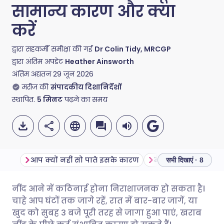
सामान्य कारण और क्या
करें
द्वारा सहकर्मी समीक्षा की गई
Dr Colin Tidy, MRCGP
द्वारा अंतिम अपडेट
Heather Ainsworth
अंतिम अद्यतन
29 जून 2026
मरीज की
संपादकीय दिशानिर्देशों
स्थापित.
5
मिनट
पढ़ने का समय
आप क्यों नहीं सो पाते इसके कारण
सभी दिखाएं · 8
नींद आने में कठिनाई होना निराशाजनक हो सकता है।
ईमेल के माध्यम से साझा करें
🇬🇧 English
🇩🇪 Deutsch
चाहे आप घंटों तक जागे रहें, रात में बार-बार जागें, या
खुद को सुबह 3 बजे पूरी तरह से जागा हुआ पाएं, खराब
फेसबुक के माध्यम से साझा करें
🇪🇸 Español
🇫🇷 Français