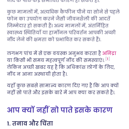
नींद के पीछे कई संभावित कारण हो सकते हैं।.
कुछ मामलों में, अत्यधिक कैफीन पीने या सोने से पहले
लिंक्डइन के माध्यम से साझा
🇮🇹 Italiano
🇵🇹 Portugu
फोन का उपयोग करने जैसी जीवनशैली की आदतें
करें
जिम्मेदार हो सकती हैं। अन्य मामलों में, अंतर्निहित
🇮🇳 हिन्दी
🇮🇱 עברית
स्वास्थ्य स्थितियाँ या हार्मोनल परिवर्तन आपकी अच्छी
X के माध्यम से साझा करें
नींद लेने की क्षमता को प्रभावित कर सकते हैं।.
🇸🇦 عربي
🇸🇪 Svenska
लगभग पांच में से एक वयस्क अनुभव करता है
अनिद्रा
WhatsApp के माध्यम से साझा
1
या किसी भी समय महत्वपूर्ण नींद की समस्याएं।.
करें
लेकिन अच्छी खबर यह है कि अधिकांश लोगों के लिए,
नींद न आना अस्थायी होता है।.
लिंक कॉपी करें
यहाँ कुछ सबसे सामान्य कारण दिए गए हैं कि आप क्यों
नहीं सो पाते और इसके बारे में आप क्या कर सकते हैं।.
आप क्यों नहीं सो पाते इसके कारण
1. तनाव और चिंता