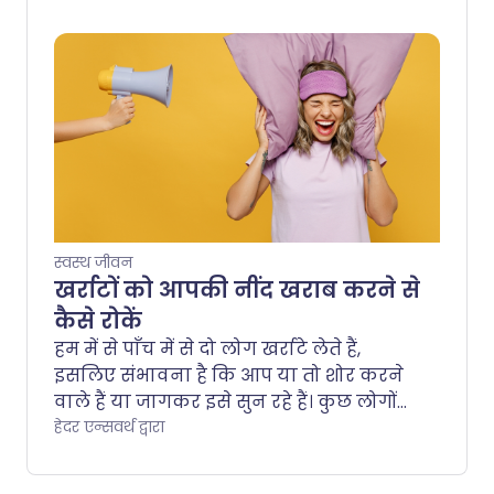
adequate slumber is easier said than
done. What should you do if counting
sheep just isn't doing the trick for them?
We ask a paediatrician for their top tips.
स्वस्थ जीवन
खर्राटों को आपकी नींद खराब करने से
कैसे रोकें
हम में से पाँच में से दो लोग खर्राटे लेते हैं,
इसलिए संभावना है कि आप या तो शोर करने
वाले हैं या जागकर इसे सुन रहे हैं। कुछ लोगों
के लिए, खर्राटे कुछ पेय या भारी सर्दी के बाद
हेदर एन्सवर्थ द्वारा
एक अस्थायी परेशानी होती है। दूसरों के लिए,
यह एक रात की लड़ाई है जो दोनों साझेदारों