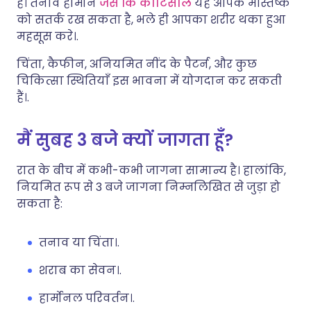
है। तनाव हार्मोन
जैसे कि कोर्टिसोल
यह आपके मस्तिष्क
को सतर्क रख सकता है, भले ही आपका शरीर थका हुआ
महसूस करे।.
चिंता, कैफीन, अनियमित नींद के पैटर्न, और कुछ
चिकित्सा स्थितियाँ इस भावना में योगदान कर सकती
हैं।.
मैं सुबह 3 बजे क्यों जागता हूँ?
रात के बीच में कभी-कभी जागना सामान्य है। हालांकि,
नियमित रूप से 3 बजे जागना निम्नलिखित से जुड़ा हो
सकता है:
तनाव या चिंता।.
शराब का सेवन।.
हार्मोनल परिवर्तन।.