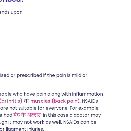
pends upon:
ed or prescribed if the pain is mild or
people who have pain along with inflammation
(arthritis)
या
muscles (back pain)
. NSAIDs
are not suitable for everyone. For example,
ve had
पेट के अल्सर
. In this case a doctor may
gh it may not work as well. NSAIDs can be
r ligament injuries.