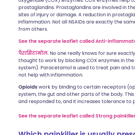
oxygenase (COX) enzymes. COX enzymes help to
prostaglandins. Prostaglandins are involved in t
sites of injury or damage. A reduction in prostag
inflammation. Not all NSAIDs are exactly the same
from others.
See the separate leaflet called Anti-inflammat
पैरासिटामोल
. No one really knows for sure exactl
thought to work by blocking COX enzymes in the 
system). Paracetamol is used to treat pain and t
not help with inflammation.
Opioids
work by binding to certain receptors (op
system, the gut and other parts of the body. This 
and responded to, and it increases tolerance to p
See the separate leaflet called Strong painkille
Which painkiller is usually pre