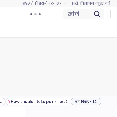
1996 से विश्वसनीय स्वास्थ्य जानकारी
विज्ञापन-मुक्त बनें
खोजें
Which painkiller is usually prescribed?
How should I take painkillers?
सभी दिखाएं · 12