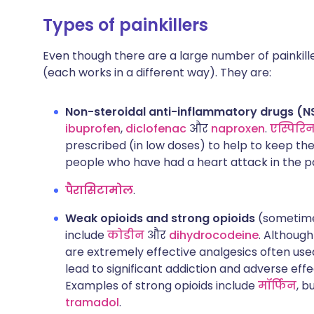
Types of painkillers
Even though there are a large number of painkille
(each works in a different way). They are:
Non-steroidal anti-inflammatory drugs (N
ibuprofen
,
diclofenac
और
naproxen
.
एस्पिरि
prescribed (in low doses) to help to keep the
people who have had a heart attack in the p
पैरासिटामोल
.
Weak opioids and strong opioids
(sometimes
include
कोडीन
और
dihydrocodeine
. Althoug
are extremely effective analgesics often use
lead to significant addiction and adverse eff
Examples of strong opioids include
मॉर्फिन
, b
tramadol
.