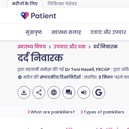
मरीजों के लिए
चिकित्सा पेशेवर
मुखपृष्ठ
स्वास्थ्य सलाह
दवाएं और उपचार
स्वास्थ्य विषय
उपचार और दवा
दर्द निवारक
दर्द निवारक
द्वारा सहकर्मी समीक्षा की गई
Dr Toni Hazell, FRCGP
द्वारा अं
मरीज की
संपादकीय दिशानिर्देशों
स्थापित.
9
मिनट
पढ़ने क
What are painkillers?
Types of painkillers