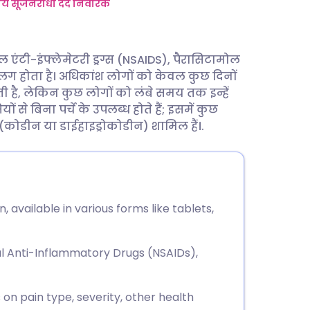
utsch
ीय सूजनरोधी दर्द निवारक
nçais
डल एंटी-इंफ्लेमेटरी ड्रग्स (NSAIDS), पैरासिटामोल
 होता है। अधिकांश लोगों को केवल कुछ दिनों
rtuguês
ी है, लेकिन कुछ लोगों को लंबे समय तक इन्हें
 से बिना पर्चे के उपलब्ध होते हैं; इसमें कुछ
עב
डीन या डाईहाइड्रोकोडीन) शामिल हैं।.
enska
, available in various forms like tablets,
l Anti-Inflammatory Drugs (NSAIDs),
on pain type, severity, other health