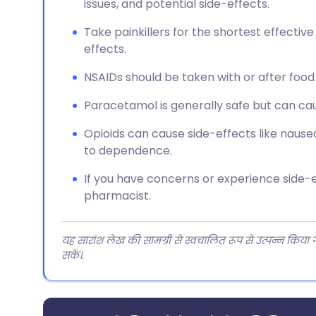
issues, and potential side-effects.
Take painkillers for the shortest effectiv
effects.
NSAIDs should be taken with or after food
Paracetamol is generally safe but can cau
Opioids can cause side-effects like nause
to dependence.
If you have concerns or experience side-e
pharmacist.
यह सारांश लेख की सामग्री से स्वचालित रूप से उत्पन्न किया
सकें।.