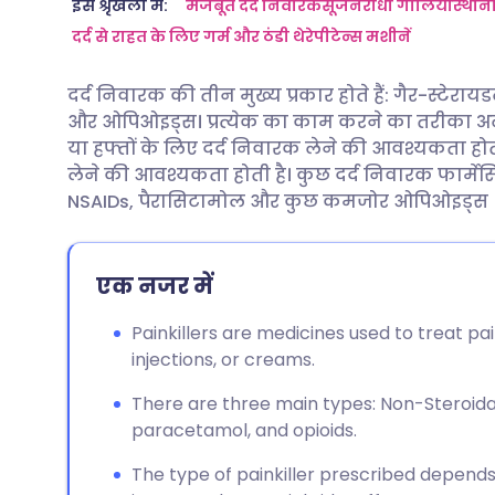
ईमेल के माध्यम से साझा करें
🇬🇧 English
🇩🇪 De
इस श्रृंखला में:
मजबूत दर्द निवारक
सूजनरोधी गोलियाँ
स्थान
दर्द से राहत के लिए गर्म और ठंडी थेरेपी
टेन्स मशीनें
फेसबुक के माध्यम से साझा करें
🇪🇸 Español
🇫🇷 Fra
दर्द निवारक की तीन मुख्य प्रकार होते हैं: गैर-स्टेराय
और ओपिओइड्स। प्रत्येक का काम करने का तरीका अलग
लिंक्डइन के माध्यम से साझा
🇮🇹 Italiano
🇵🇹 Po
या हफ्तों के लिए दर्द निवारक लेने की आवश्यकता होत
करें
लेने की आवश्यकता होती है। कुछ दर्द निवारक फार्मेसियों
🇮🇳 हिन्दी
🇮🇱 רית
NSAIDs, पैरासिटामोल और कुछ कमजोर ओपिओइड्स (को
X के माध्यम से साझा करें
🇸🇦 عربي
🇸🇪 Sv
एक नजर में
WhatsApp के माध्यम से साझा
करें
Painkillers are medicines used to treat pain
injections, or creams.
लिंक कॉपी करें
There are three main types: Non-Steroida
paracetamol, and opioids.
The type of painkiller prescribed depends 